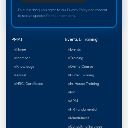
By subscribing, you agree to our Privacy Policy and consent
to receive updates from our company.
PMAT
Events & Training
Home
Events
Member
Training
Knowledge
Online Course
About
Public Training
HRCI Certificate
In-House Training
PM
APM
HR Fundamental
Mindfulness
Consulting Services