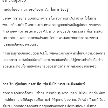
อย่างเต็มรูปแบบ
ผลประโยชน์ทางเศรษฐกิจจาก A.I. ในการเรียนรู้
นอกจากการยกระดับศักยภาพภายในแล้ว การนำ A.I. เข้ามาใช้ในการ
พัฒนาทักษะยังให้ผลตอบแทนทางเศรษฐกิจอย่างเป็นรูปธรรม จากการ
ศึกษาของ Forrester พบว่า A.I. สามารถช่วยประหยัดเวลา เพิ่มผลผลิต
และลดต้นทุนจากการเทรนซ้ำซ้อน โดยเฉพาะในสภาวะที่ตลาดแรงงาน
เปลี่ยนแปลงอย่างรวดเร็ว
การเรียนรู้ที่ขับเคลื่อนด้วย A.I. ไม่เพียงพัฒนาบุคลากรให้ทันความต้องการ
ของตลาด แต่ยังช่วยให้องค์กรสามารถขับเคลื่อนไปสู่ความสำเร็จได้อย่าง
ยั่งยืนและตอบโจทย์เชิงกลยุทธ์ของธุรกิจแต่ละภาคส่วนอย่างแท้จริง
การเรียนรู้แห่งอนาคต: ยืดหยุ่น มีเป้าหมาย และมีผลลัพธ์
สุดท้าย คุณชาร์ล็อตเน้นย้ำว่า “การเรียนรู้แห่งอนาคต” ไม่ได้หมายถึงเพียง
การใช้เทคโนโลยีขั้นสูง แต่คือการทำให้ทุกคนในองค์กรเข้าใจว่า ทักษะที่เรียน
รู้ในวันนี้ต้องสอดคล้องกับกลยุทธ์ขององค์กร มีความยืดหยุ่นในการ